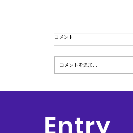
コメント
コメントを追加…
【3/5 OPEN】いよいよ開
店！明日3/4は「フライング
営業」いたします。
Entry