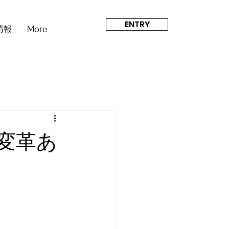
ENTRY
情報
More
変革あ